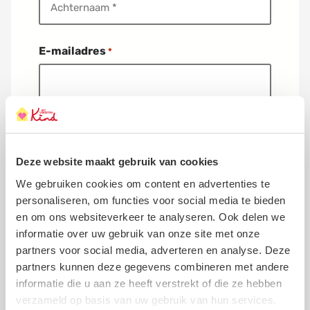
E-mailadres
*
E
Ja, ik blijf graag per e-mail op de hoogte
m
a
van de activiteiten van Het Vergeten Kind.
i
Deze website maakt gebruik van cookies
l
G
Telefoonnummer
We gebruiken cookies om content en advertenties te
l
personaliseren, om functies voor social media te bieden
o
en om ons websiteverkeer te analyseren. Ook delen we
b
a
informatie over uw gebruik van onze site met onze
l
partners voor social media, adverteren en analyse. Deze
O
partners kunnen deze gegevens combineren met andere
p
t
informatie die u aan ze heeft verstrekt of die ze hebben
-
Je telefoonnummer invullen is niet verplicht.
verzameld op basis van uw gebruik van hun services.
i