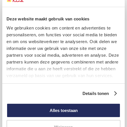
Naam
*
Voornaam *
Deze website maakt gebruik van cookies
We gebruiken cookies om content en advertenties te
personaliseren, om functies voor social media te bieden
en om ons websiteverkeer te analyseren. Ook delen we
Tussenv.
informatie over uw gebruik van onze site met onze
partners voor social media, adverteren en analyse. Deze
partners kunnen deze gegevens combineren met andere
Achternaam *
informatie die u aan ze heeft verstrekt of die ze hebben
verzameld op basis van uw gebruik van hun services.
Details tonen
E-mailadres
*
Alles toestaan
E
Ja, ik blijf graag per e-mail op de hoogte