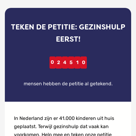
2
4
5
TEKEN DE PETITIE: GEZINSHULP
1
0
EERST!
mensen hebben de petitie al getekend.
In Nederland zijn er 41.000 kinderen uit huis
5
geplaatst. Terwijl gezinshulp dat vaak kan
4
voorkomen. Help mee en teken onze petitie