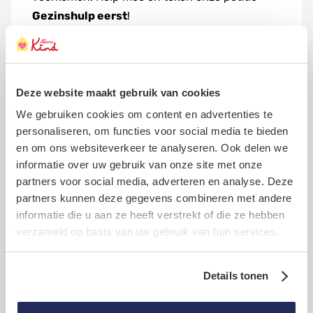
Gezinshulp eerst
!
2
Deze petitie is afgesloten, tekenen is niet
1
meer mogelijk. Maar onze strijd voor betere
0
0
gezinshulp gaat door! Daar kunnen we jouw
Deze website maakt gebruik van cookies
steun goed bij gebruiken. Help mee en
We gebruiken cookies om content en advertenties te
doneer!
personaliseren, om functies voor social media te bieden
en om ons websiteverkeer te analyseren. Ook delen we
Doneren
informatie over uw gebruik van onze site met onze
partners voor social media, adverteren en analyse. Deze
partners kunnen deze gegevens combineren met andere
informatie die u aan ze heeft verstrekt of die ze hebben
verzameld op basis van uw gebruik van hun services.
Waar teken ik voor?
Details tonen
Wat gebeurt er met mijn handtekening?