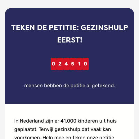
2
4
5
TEKEN DE PETITIE: GEZINSHULP
1
0
EERST!
mensen hebben de petitie al getekend.
In Nederland zijn er 41.000 kinderen uit huis
5
geplaatst. Terwijl gezinshulp dat vaak kan
4
voorkomen. Help mee en teken onze petitie