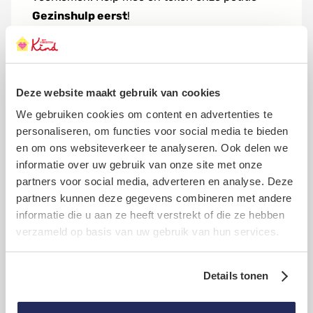
Gezinshulp eerst
!
2
Deze petitie is afgesloten, tekenen is niet
1
meer mogelijk. Maar onze strijd voor betere
0
0
gezinshulp gaat door! Daar kunnen we jouw
Deze website maakt gebruik van cookies
steun goed bij gebruiken. Help mee en
We gebruiken cookies om content en advertenties te
doneer!
personaliseren, om functies voor social media te bieden
en om ons websiteverkeer te analyseren. Ook delen we
Doneren
informatie over uw gebruik van onze site met onze
partners voor social media, adverteren en analyse. Deze
partners kunnen deze gegevens combineren met andere
informatie die u aan ze heeft verstrekt of die ze hebben
verzameld op basis van uw gebruik van hun services.
Waar teken ik voor?
Details tonen
Wat gebeurt er met mijn handtekening?