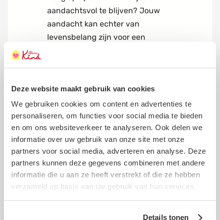
aandachtsvol te blijven? Jouw
aandacht kan echter van
levensbelang zijn voor een
kwetsbaar kind. Zonder een plek
met liefde, stabiliteit en veiligheid
mist een kind de basis om zich
Deze website maakt gebruik van cookies
goed te ontwikkelen en gelukkig
op te groeien. Na deze test weet
We gebruiken cookies om content en advertenties te
personaliseren, om functies voor social media te bieden
je beter wat de voordelen en de
en om ons websiteverkeer te analyseren. Ook delen we
nadelen zijn van jouw reactie.
informatie over uw gebruik van onze site met onze
-> Deze test is opgesteld door de
partners voor social media, adverteren en analyse. Deze
partners kunnen deze gegevens combineren met andere
trainers van Klimaat Van
informatie die u aan ze heeft verstrekt of die ze hebben
Aandacht bij Het Vergeten Kind
verzameld op basis van uw gebruik van hun services.
Details tonen