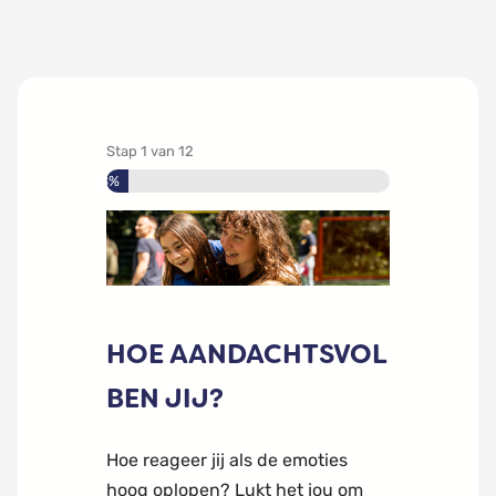
Stap
1
van
12
8%
HOE AANDACHTSVOL
BEN JIJ?
Hoe reageer jij als de emoties
hoog oplopen? Lukt het jou om