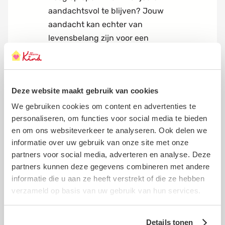
aandachtsvol te blijven? Jouw
aandacht kan echter van
levensbelang zijn voor een
kwetsbaar kind. Zonder een plek
met liefde, stabiliteit en veiligheid
mist een kind de basis om zich
Deze website maakt gebruik van cookies
goed te ontwikkelen en gelukkig
op te groeien. Na deze test weet
We gebruiken cookies om content en advertenties te
personaliseren, om functies voor social media te bieden
je beter wat de voordelen en de
en om ons websiteverkeer te analyseren. Ook delen we
nadelen zijn van jouw reactie.
informatie over uw gebruik van onze site met onze
-> Deze test is opgesteld door de
partners voor social media, adverteren en analyse. Deze
partners kunnen deze gegevens combineren met andere
trainers van Klimaat Van
informatie die u aan ze heeft verstrekt of die ze hebben
Aandacht bij Het Vergeten Kind
verzameld op basis van uw gebruik van hun services.
Details tonen