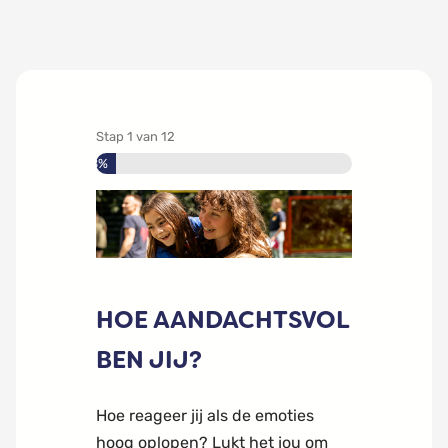
Stap
1
van
12
8%
HOE AANDACHTSVOL
BEN JIJ?
Hoe reageer jij als de emoties
hoog oplopen? Lukt het jou om