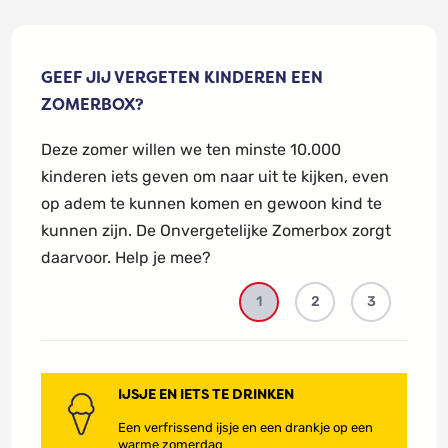
GEEF JIJ VERGETEN KINDEREN EEN
ZOMERBOX?
Deze zomer willen we ten minste 10.000
kinderen iets geven om naar uit te kijken, even
op adem te kunnen komen en gewoon kind te
kunnen zijn. De Onvergetelijke Zomerbox zorgt
daarvoor. Help je mee?
1
2
3
Prijs
I
J
IJSJE EN IETS TE DRINKEN
s
Een verfrissend ijsje en een drankje op een
j
warme zomerdag