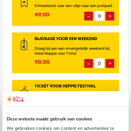
e
c
Entreeticket voor een uitje naar een pretpark
e
k
n
e
49,00
–
+
v
t
e
v
r
o
r
o
B
a
r
i
BIJDRAGE VOOR EEN WEEKEND
s
e
j
Draag bij aan een onvergetelijk weekend bij
s
e
d
Hotel Heppie voor 1 kind
i
n
r
n
p
a
90,00
–
+
g
r
g
s
e
e
b
t
v
o
p
o
T
x
a
o
i
TICKET VOOR HEPPIE FESTIVAL
r
r
c
Geef een kind een onbezorgde dag op het
k
e
k
Heppie Festival
e
e
n
t
110,00
–
+
w
v
e
o
Deze website maakt gebruik van cookies
e
o
We gebruiken cookies om content en advertenties te
k
r
E