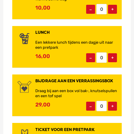
e
e
10,00
–
+
n
i
e
t
L
s
u
LUNCH
t
n
Een lekkere lunch tijdens een dagje uit naar
e
c
een pretpark
d
h
r
16,00
–
+
i
n
k
e
B
n
i
BIJDRAGE AAN EEN VERRASSINGSBOX
j
Draag bij aan een box vol bak-, knutselspullen
d
en een tof spel
r
a
29,00
–
+
g
e
a
a
T
n
i
TICKET VOOR EEN PRETPARK