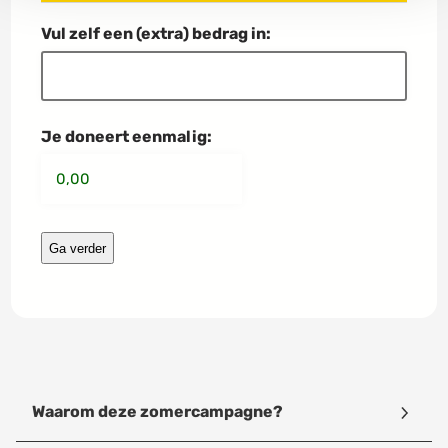
i
r
e
e
Vul zelf een (extra) bedrag in:
e
n
w
o
o
Je doneert eenmalig:
n
g
r
o
e
p
Waarom deze zomercampagne?